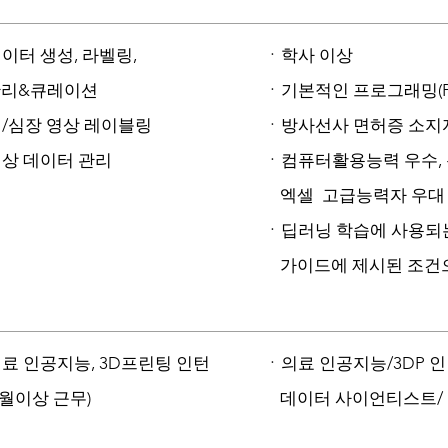
이터 생성, 라벨링,
ㆍ학사 이상
리&큐레이션
ㆍ기본적인 프로그래밍(Pyt
/심장 영상 레이블링
ㆍ방사선사 면허증 소지자
상 데이터 관리
ㆍ컴퓨터활용능력 우수,
엑셀 고급능력자 우대
ㆍ딥러닝 학습에 사용되
가이드에 제시된 조건으
료 인공지능, 3D프린팅 인턴
ㆍ의료 인공지능/3DP 
개월이상 근무)
데이터 사이언티스트/ 