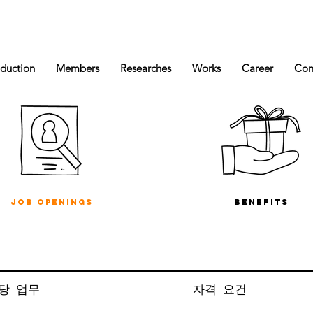
oduction
Members
Researches
Works
Career
Con
Job openings
benefits
당 업무
자격 요건