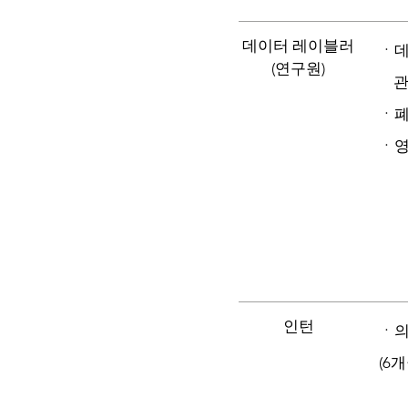
​데이터 레이블러
ㆍ데
​(연구원)
관
ㆍ폐
ㆍ영
인턴
ㆍ의
(6