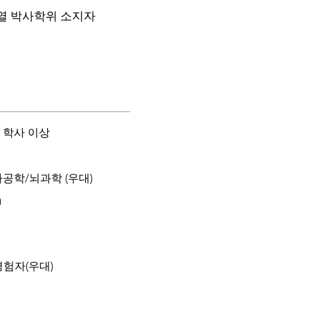
열 박사학위 소지자
 학사 이상
공학/뇌과학 (우대)
)
) 경험자(우대)