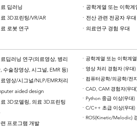
료 딥러닝
ㆍ공학계열 또는 이학계
료 3D프린팅/VR/AR
ㆍ전산 관련 전공자 우대
료 로봇 연구
ㆍ의료연구 경험 우대
ㆍ공학계열 또는 이학계열
료딥러닝 연구(의료영상, 병리
ㆍ영상 처리 경험자 (우대)
, 수술장영상, 시그널, EMR 등)
ㆍ컴퓨터공학/의공학/전자
료영상/시그널/NLP/EMR처리
ㆍ
CAD, CAM 경험자(우대
puter aided design
ㆍ
Python 중급 이상(우대)
료 3D모델링, 의료 3D프린팅
ㆍ
C/C++ 초급 이상(우대)
구
ㆍ
ROS(Kinetic/Melodic
련 프로그램 개발